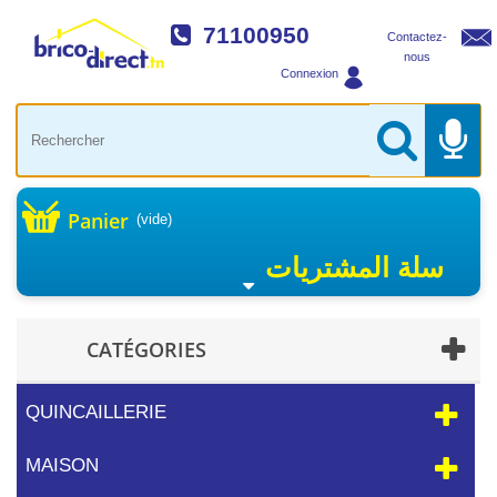
71100950
Contactez-
nous
Connexion
Panier
(vide)
سلة المشتريات
CATÉGORIES
QUINCAILLERIE
MAISON