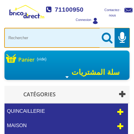
71100950
Contactez-
nous
Connexion
Panier
(vide)
سلة المشتريات
CATÉGORIES
QUINCAILLERIE
MAISON