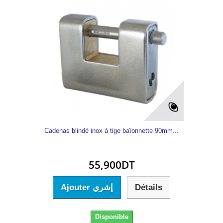
Cadenas blindé inox à tige baïonnette 90mm...
55,900DT
Ajouter إشري
Détails
Disponible