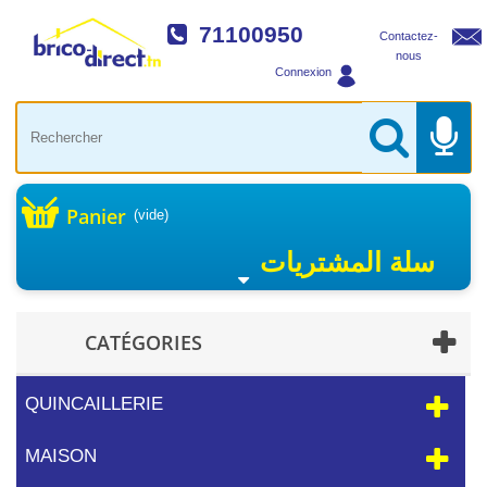
71100950
Contactez-
nous
Connexion
Panier
(vide)
سلة المشتريات
CATÉGORIES
QUINCAILLERIE
MAISON