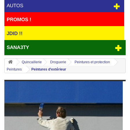
AUTOS
PROMOS !
JDID !!
SANA3TY
Quincaillerie
Droguerie
Peintures et protection
Peintures
Peintures d'extérieur