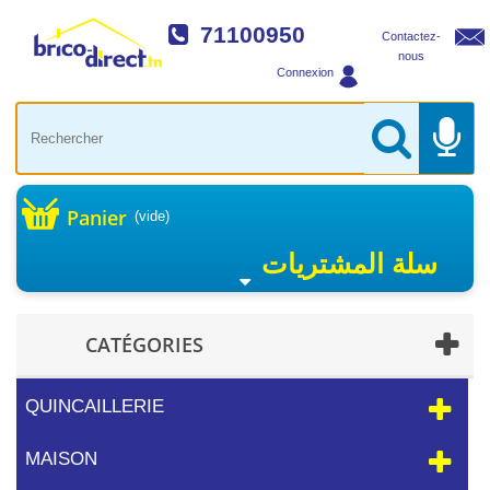
71100950
Contactez-
nous
Connexion
Panier
(vide)
سلة المشتريات
CATÉGORIES
QUINCAILLERIE
MAISON