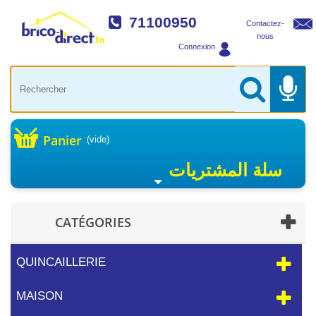
71100950
Contactez-
nous
Connexion
Panier
(vide)
سلة المشتريات
CATÉGORIES
QUINCAILLERIE
MAISON