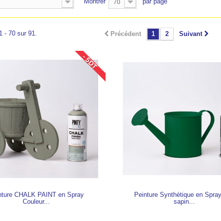
Montrer
par page
70
1 - 70 sur 91.
Précédent
1
2
Suivant
- 5DT
nture CHALK PAINT en Spray
Peinture Synthétique en Spray
Couleur...
sapin...