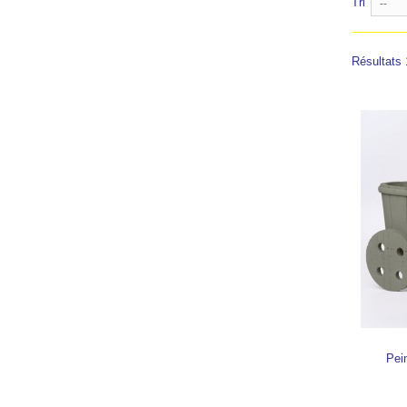
Tri
--
Résultats 
Pei