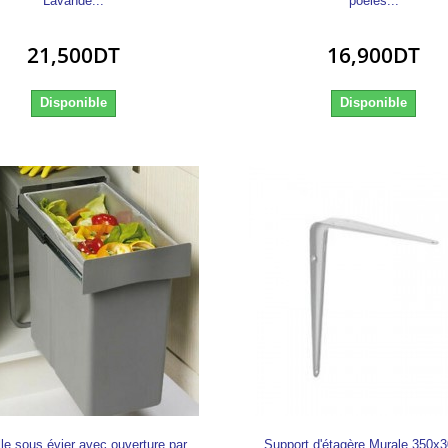
Lavande...
poëles...
21,500DT
16,900DT
Disponible
Disponible
le sous évier avec ouverture par
Support d'étagère Murale 350