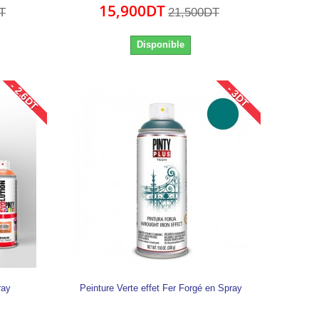
15,900DT
T
21,500DT
Disponible
- 2.6DT
- 3DT
ray
Peinture Verte effet Fer Forgé en Spray