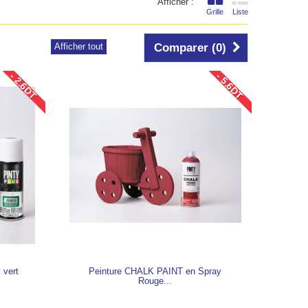
Afficher :
Grille
Liste
Afficher tout
Comparer (
0
)
- 2.6DT
- 5.6DT
 vert
Peinture CHALK PAINT en Spray
Rouge...