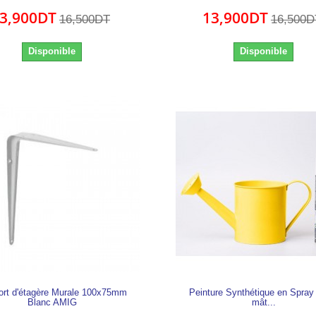
3,900DT
13,900DT
16,500DT
16,500D
Disponible
Disponible
ort d'étagère Murale 100x75mm
Peinture Synthétique en Spray
Blanc AMIG
mât...