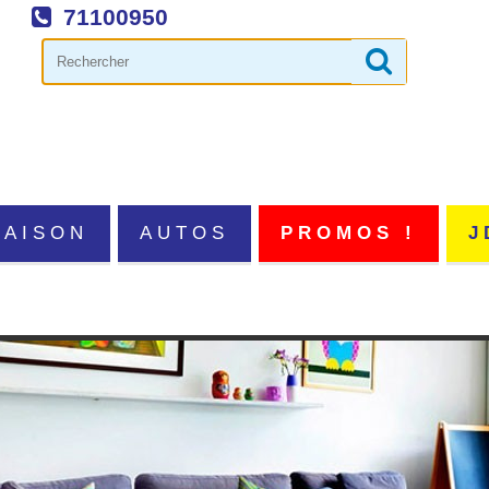
71100950
MAISON
AUTOS
PROMOS !
J