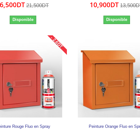
6,500DT
10,900DT
21,500DT
13,500D
Disponible
Disponible
- 2.6DT
inture Rouge Fluo en Spray
Peinture Orange Fluo en Sp