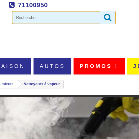
71100950
MAISON
AUTOS
PROMOS !
J
irateurs
Nettoyeurs à vapeur