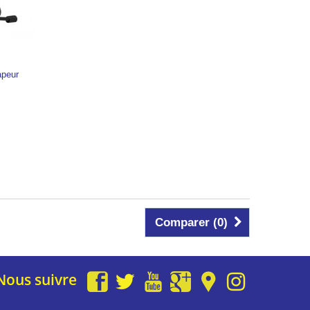
apeur
Comparer (
0
)
Nous suivre