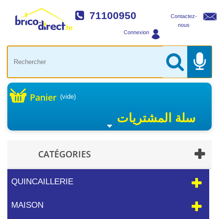
71100950
Contactez-
nous
Connexion
Panier
(vide)
سلة المشتريات
CATÉGORIES
QUINCAILLERIE
MAISON