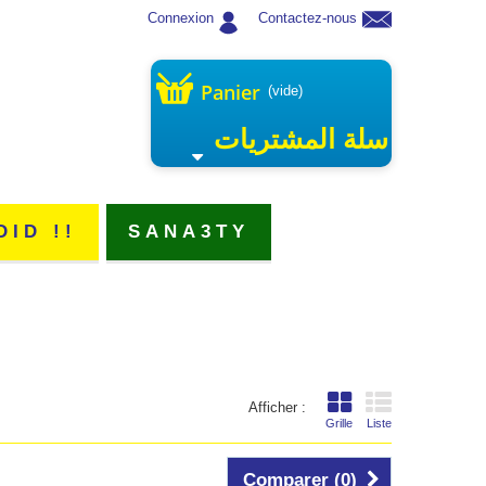
Connexion
Contactez-nous
Panier
(vide)
سلة المشتريات
DID !!
SANA3TY
Afficher :
Grille
Liste
Comparer (
0
)