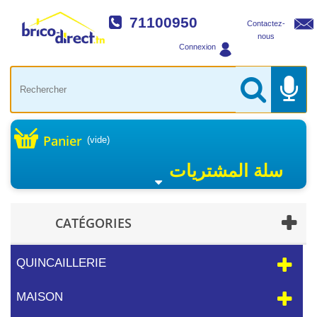
71100950
Contactez-
nous
Connexion
Panier
(vide)
سلة المشتريات
CATÉGORIES
QUINCAILLERIE
MAISON