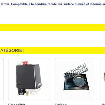
 mm. Compatible à la soudure rapide sur surface cuivrée et laitonné ain
7
ATÉGORIE :
Pressostat...
Support...
Je