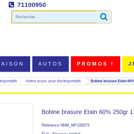
71100950
MAISON
AUTOS
PROMOS !
J
roportatifs
Autres acces. pour électroportatifs
Bobine brasure Etain 60
Bobine brasure Etain 60% 250gr 
Référence
NNM_MF100073
État :
Nouveau produit