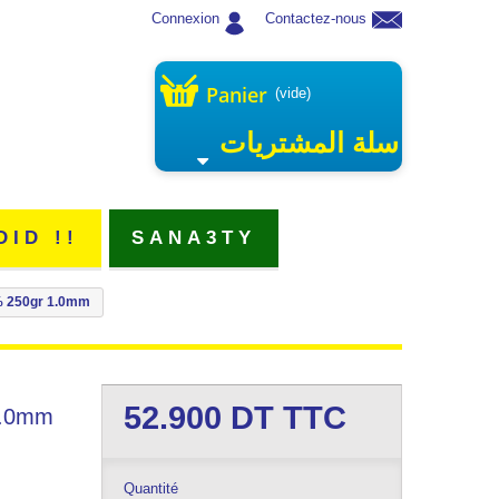
Connexion
Contactez-nous
Panier
(vide)
سلة المشتريات
DID !!
SANA3TY
% 250gr 1.0mm
52.900
DT TTC
1.0mm
Quantité