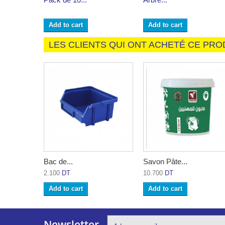
Add to cart
Add to cart
LES CLIENTS QUI ONT ACHETÉ CE PRO
Bac de...
Savon Pâte...
2.100
DT
10.700
DT
Add to cart
Add to cart
Newsletter