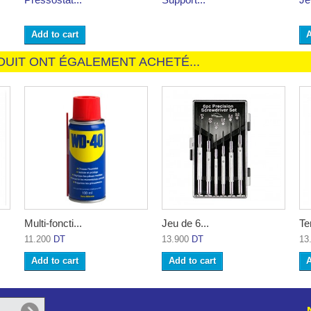
Add to cart
A
DUIT ONT ÉGALEMENT ACHETÉ...
Multi-foncti...
Jeu de 6...
Ten
11.200
DT
13.900
DT
13
Add to cart
Add to cart
A