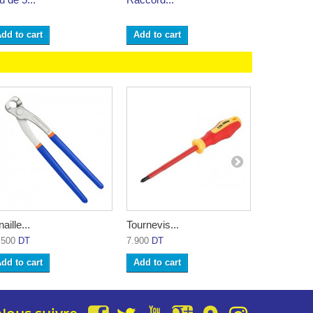
dd to cart
Add to cart
Add to ca
aille...
Tournevis...
Ruban toile
.500
DT
7.900
DT
3.000
DT
dd to cart
Add to cart
Add to ca