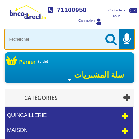
71100950
Contactez-
nous
Connexion
Panier
(vide)
سلة المشتريات
CATÉGORIES
QUINCAILLERIE
MAISON