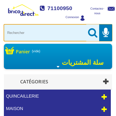
71100950
Contactez-
nous
Connexion
Panier
(vide)
سلة المشتريات
CATÉGORIES
QUINCAILLERIE
MAISON