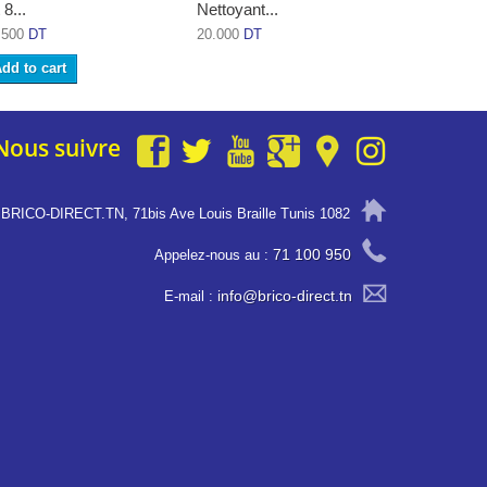
 8...
Nettoyant...
Bourrelets.
.500
DT
20.000
DT
5.500
DT
dd to cart
Add to ca
Nous suivre
BRICO-DIRECT.TN, 71bis Ave Louis Braille Tunis 1082
71 100 950
Appelez-nous au :
info@brico-direct.tn
E-mail :