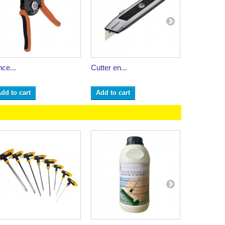
nce...
Cutter en...
Compas...
dd to cart
Add to cart
Add to ca