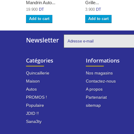
Mandrin Auto...
Grille...
19.900
DT
3.900
DT
Add to cart
Add to cart
Newsletter
Catégories
Informations
Quincaillerie
Nos magasins
Maison
Contactez-nous
Autos
A propos
PROMOS !
Partenariat
Populaire
sitemap
JDID !!
Sana3ty