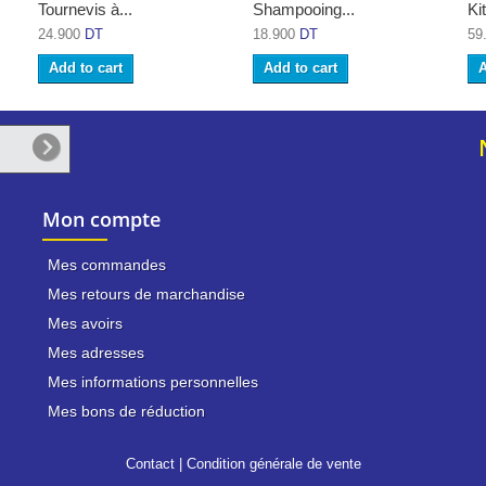
Tournevis à...
Shampooing...
Kit
24.900
DT
18.900
DT
59
Add to cart
Add to cart
A
Mon compte
Mes commandes
Mes retours de marchandise
Mes avoirs
Mes adresses
Mes informations personnelles
Mes bons de réduction
Contact
|
Condition générale de vente