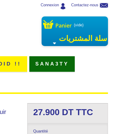
Connexion
Contactez-nous
Panier
(vide)
سلة المشتريات
DID !!
SANA3TY
27.900
DT TTC
uir
Quantité