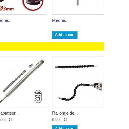
che...
Mèche...
Mèche...
Add to cart
Add to ca
aptateur...
Rallonge de...
Mèche à bo
.900
DT
9.900
DT
4.200
DT
Add to cart