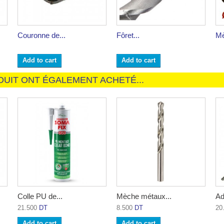
Couronne de...
Fôret...
Mè
Add to cart
Add to cart
DUIT ONT ÉGALEMENT ACHETÉ...
Colle PU de...
Mèche métaux...
Ad
21.500
DT
8.500
DT
20
Add to cart
Add to cart