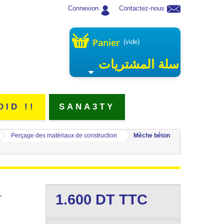
Connexion
Contactez-nous
Panier
(vide)
سلة المشتريات
DID !!
SANA3TY
Perçage des matériaux de construction
Mèche béton
1.600
DT TTC
T