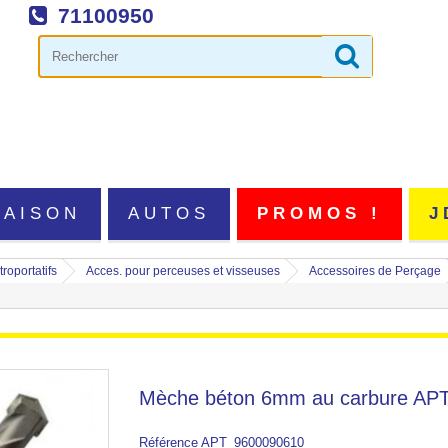
71100950
MAISON
AUTOS
PROMOS !
J
roportatifs
Acces. pour perceuses et visseuses
Accessoires de Perçage
Mèche béton 6mm au carbure AP
Référence
APT_9600090610