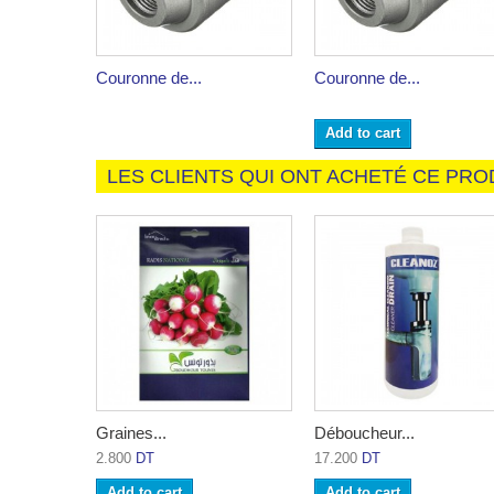
Couronne de...
Couronne de...
Add to cart
LES CLIENTS QUI ONT ACHETÉ CE PRO
Graines...
Déboucheur...
2.800
DT
17.200
DT
Add to cart
Add to cart