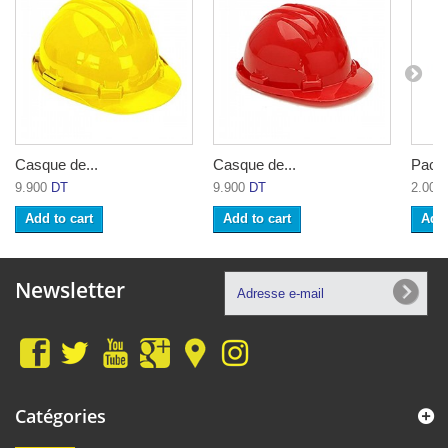
Casque de...
Casque de...
Pack 
9.900
DT
9.900
DT
2.000
Add to cart
Add to cart
Add 
Newsletter
Catégories