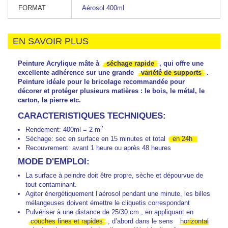
FORMAT
Aérosol 400ml
EN SAVOIR PLUS
Peinture Acrylique mâte à
séchage rapide
, qui offre une
excellente adhérence sur une grande
variété́ de supports
.
Peinture idéale pour le bricolage recommandée pour
décorer et protéger plusieurs matières : le bois, le métal, le
carton, la pierre etc.
CARACTERISTIQUES TECHNIQUES:
2
Rendement: 400ml = 2 m
Séchage: sec en surface en 15 minutes et total
en 24h
Recouvrement: avant 1 heure ou après 48 heures
MODE D'EMPLOI:
La surface à peindre doit être propre, sèche et dépourvue de
tout contaminant.
Agiter énergétiquement l’aérosol pendant une minute, les billes
mélangeuses doivent émettre le cliquetis correspondant
Pulvériser à une distance de 25/30 cm., en appliquant en
couches fines et rapides
, d’abord dans le sens
horizontal