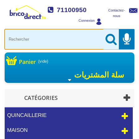
71100950
Contactez-
nous
Connexion
Panier
(vide)
سلة المشتريات
CATÉGORIES
QUINCAILLERIE
MAISON