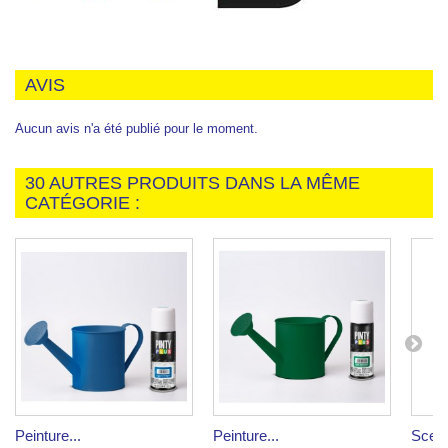
AVIS
Aucun avis n'a été publié pour le moment.
30 AUTRES PRODUITS DANS LA MÊME
CATÉGORIE :
Peinture...
Peinture...
Scella