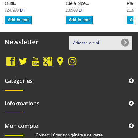
Outil...
Clé à pipe...
Pack 
724.900
DT
23.900
DT
21.90
Add to cart
Add to cart
Add 
Newsletter
Catégories
Informations
Mon compte
Contact
|
Condition générale de vente