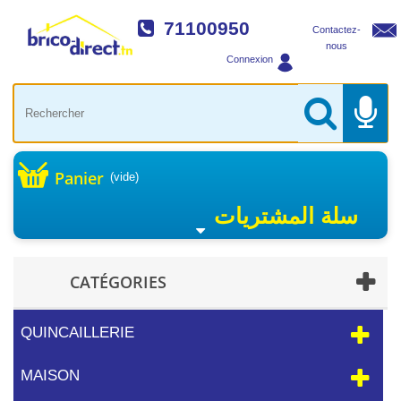
71100950
Contactez-
nous
Connexion
Panier
(vide)
سلة المشتريات
CATÉGORIES
QUINCAILLERIE
MAISON