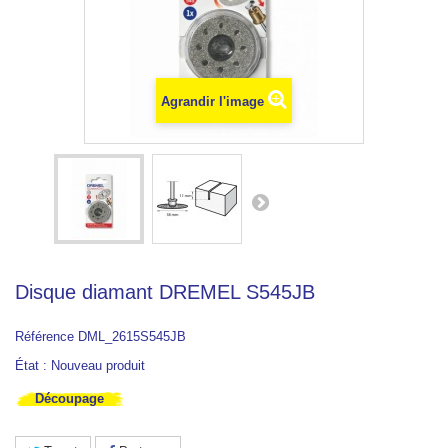
Agrandir l'image
Disque diamant DREMEL S545JB
Référence
DML_2615S545JB
État :
Nouveau produit
Découpage