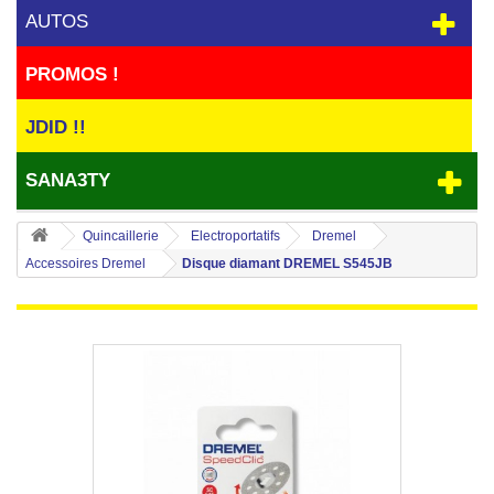
AUTOS
PROMOS !
JDID !!
SANA3TY
Quincaillerie
Electroportatifs
Dremel
Accessoires Dremel
Disque diamant DREMEL S545JB