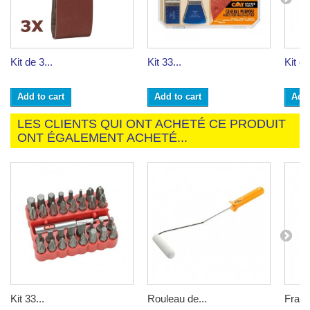
Kit de 3...
Kit 33...
Kit de
Add to cart
Add to cart
Add 
LES CLIENTS QUI ONT ACHETÉ CE PRODUIT
ONT ÉGALEMENT ACHETÉ...
Kit 33...
Rouleau de...
Fraise