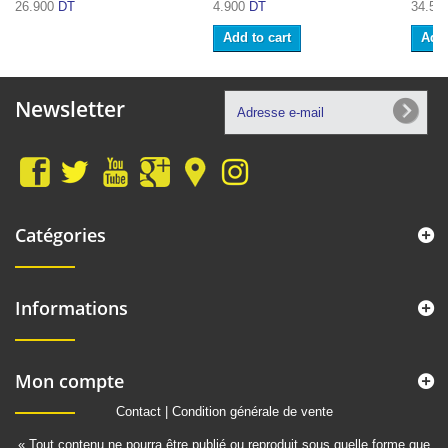
26.900
DT
4.900
DT
34.50
Add to cart
Add 
Newsletter
Catégories
Informations
Mon compte
Contact
|
Condition générale de vente
« Tout contenu ne pourra être publié ou reproduit sous quelle forme que