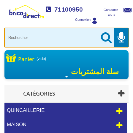
71100950
Contactez-
nous
Connexion
Panier
(vide)
سلة المشتريات
CATÉGORIES
QUINCAILLERIE
MAISON