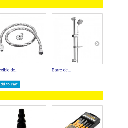
exible de...
Barre de...
Barre...
dd to cart