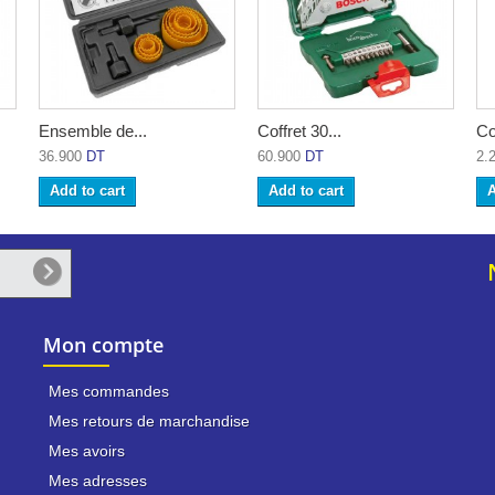
Ensemble de...
Coffret 30...
Co
36.900
DT
60.900
DT
2.
Add to cart
Add to cart
A
Mon compte
Mes commandes
Mes retours de marchandise
Mes avoirs
Mes adresses