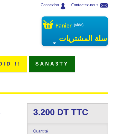
Connexion
Contactez-nous
Panier
(vide)
سلة المشتريات
DID !!
SANA3TY
3.200
DT TTC
2
Quantité