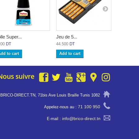
lle Super...
Jeu de 5...
Pack de 20
200
DT
44.500
DT
2.300
DT
dd to cart
Add to cart
Add to ca
Nous suivre
BRICO-DIRECT.TN, 71bis Ave Louis Braille Tunis 1082
71 100 950
Appelez-nous au :
info@brico-direct.tn
E-mail :