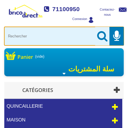
71100950
Contactez-
nous
Connexion
Panier
(vide)
سلة المشتريات
CATÉGORIES
QUINCAILLERIE
MAISON