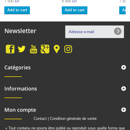
7.500
DT
8.900
DT
7.500
Add to cart
Add to cart
Add 
Newsletter
Catégories
Informations
Mon compte
Contact
|
Condition générale de vente
« Tout contenu ne pourra être publié ou reproduit sous quelle forme que