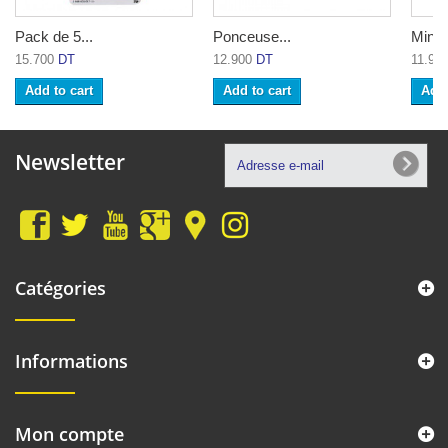
Pack de 5...
Ponceuse...
Mini S
15.700
DT
12.900
DT
11.90
Add to cart
Add to cart
Add 
Newsletter
Catégories
Informations
Mon compte