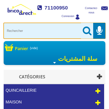
71100950
Contactez-
nous
Connexion
Panier
(vide)
سلة المشتريات
CATÉGORIES
QUINCAILLERIE
MAISON