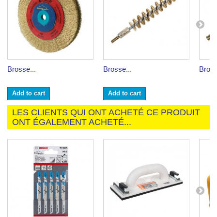
Brosse...
Brosse...
Bross
Add to cart
Add to cart
LES CLIENTS QUI ONT ACHETÉ CE PRODUIT
ONT ÉGALEMENT ACHETÉ...