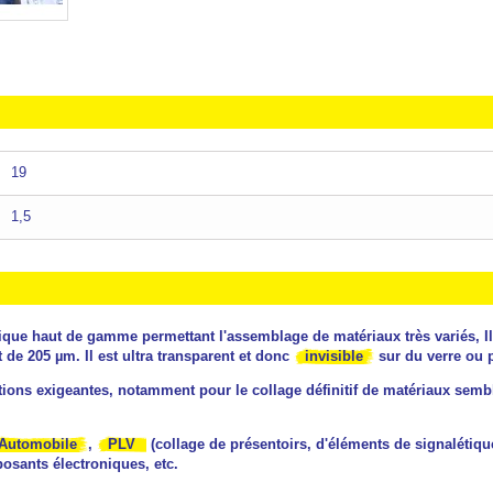
19
1,5
ique haut de gamme permettant l'assemblage de matériaux très variés, Il
 de 205 µm. Il est ultra transparent et donc
invisible
sur du verre ou p
ions exigeantes, notamment pour le collage définitif de matériaux semblab
Automobile
,
PLV
(collage de présentoirs, d'éléments de signalétiqu
osants électroniques, etc.