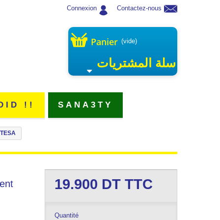
Connexion
Contactez-nous
Panier
(vide)
سلة المشتريات
DID !!
SANA3TY
M TESA
19.900
DT TTC
ent
Quantité