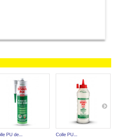
lle PU de...
Colle PU...
Scotch...