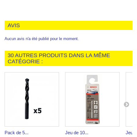
AVIS
Aucun avis n'a été publié pour le moment.
30 AUTRES PRODUITS DANS LA MÊME
CATÉGORIE :
Pack de 5...
Jeu de 10...
Jeu d