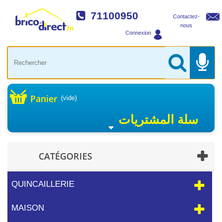
71100950
Contactez-
nous
Connexion
Panier
(vide)
سلة المشتريات
CATÉGORIES
QUINCAILLERIE
MAISON