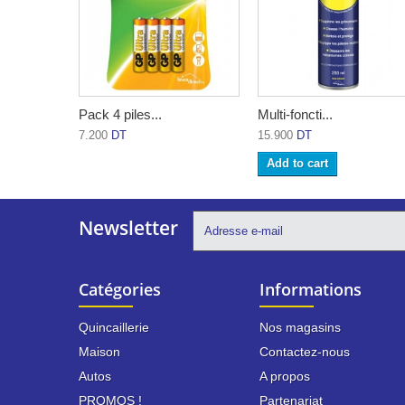
Pack 4 piles...
Multi-foncti...
7.200
DT
15.900
DT
Add to cart
Newsletter
Catégories
Informations
Quincaillerie
Nos magasins
Maison
Contactez-nous
Autos
A propos
PROMOS !
Partenariat