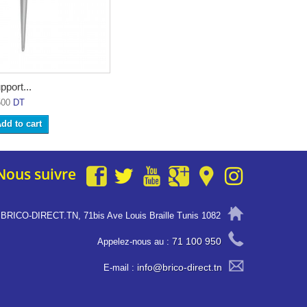
pport...
500
DT
dd to cart
Nous suivre
BRICO-DIRECT.TN, 71bis Ave Louis Braille Tunis 1082
71 100 950
Appelez-nous au :
info@brico-direct.tn
E-mail :