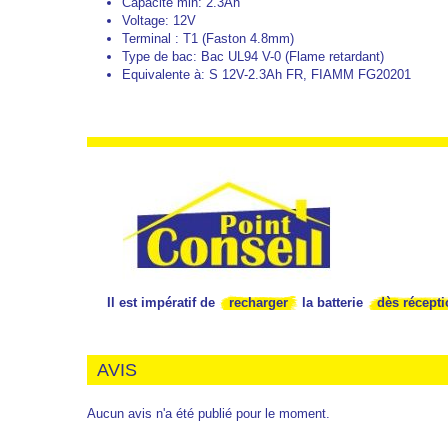
Capacité min: 2.3Ah
Voltage: 12V
Terminal : T1 (Faston 4.8mm)
Type de bac: Bac
UL94 V-0 (Flame retardant)
Equivalente à:
S 12V-2.3Ah FR, FIAMM FG20201
Il est impératif de
recharger
la batterie
dès récept
AVIS
Aucun avis n'a été publié pour le moment.