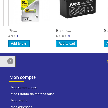
Pile...
Batterie...
Su
4.900
DT
69.900
DT
1.
Add to cart
Add to cart
A
Mon compte
Mes commandes
Mes retours de marchandise
Mes avoirs
Mes adresses