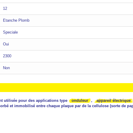
12
Etanche Plomb
Speciale
Oui
2300
Non
t utilisée
pour des applications type
onduleur
,
appareil électrique
absorbé et immobilisé entre chaque plaque par de la cellulose (sorte de p