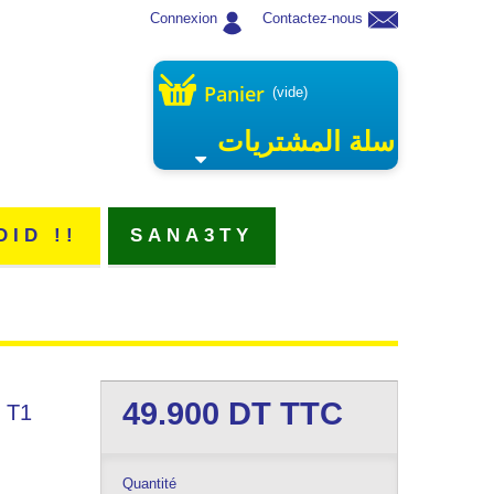
Connexion
Contactez-nous
Panier
(vide)
سلة المشتريات
DID !!
SANA3TY
49.900
DT TTC
h T1
Quantité