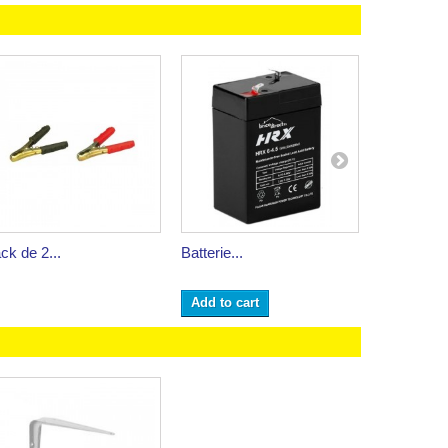
ck de 2...
Batterie...
Batterie...
Add to cart
Add to ca