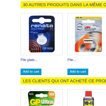
30 AUTRES PRODUITS DANS LA MÊME C
Pile plate...
Pile...
Add to cart
Add to cart
LES CLIENTS QUI ONT ACHETÉ CE PRO