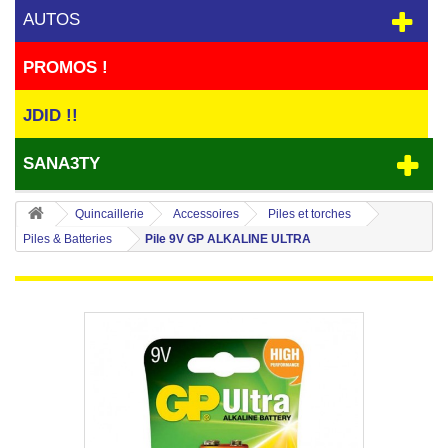
AUTOS
PROMOS !
JDID !!
SANA3TY
Quincaillerie
Accessoires
Piles et torches
Piles & Batteries
Pile 9V GP ALKALINE ULTRA