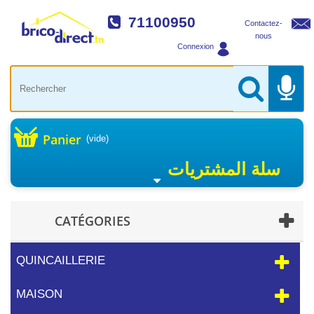
71100950
Contactez-
nous
Connexion
Panier
(vide)
سلة المشتريات
CATÉGORIES
QUINCAILLERIE
MAISON