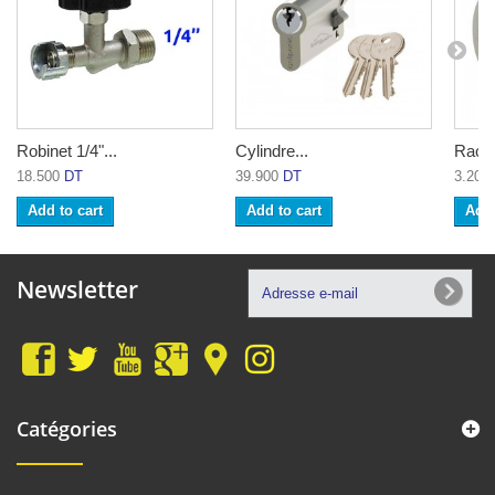
Robinet 1/4"...
Cylindre...
Racco
18.500
DT
39.900
DT
3.200
Add to cart
Add to cart
Add 
Newsletter
Catégories