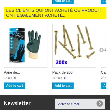
Add to cart
Add 
LES CLIENTS QUI ONT ACHETÉ CE PRODUIT
ONT ÉGALEMENT ACHETÉ...
Paire de...
Pack de 200...
Casqu
5.000
DT
11.900
DT
25.90
Add to cart
Add to cart
Add 
Newsletter