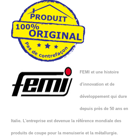
FEMI et une histoire
d'innovation et de
développement qui dure
depuis près de 50 ans en
Italie. L'entreprise est devenue la référence mondiale des
produits de coupe pour la menuiserie et la métallurgie.