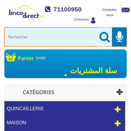
71100950
Contactez-
nous
Connexion
Panier
(vide)
سلة المشتريات
CATÉGORIES
QUINCAILLERIE
MAISON