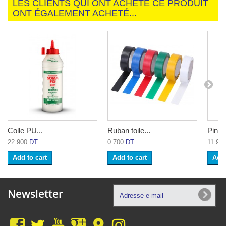
LES CLIENTS QUI ONT ACHETÉ CE PRODUIT
ONT ÉGALEMENT ACHETÉ...
Colle PU...
Ruban toile...
Pince
22.900
DT
0.700
DT
11.90
Add to cart
Add to cart
Add 
Newsletter