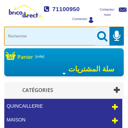
71100950
Contactez-
nous
Connexion
Panier
(vide)
سلة المشتريات
CATÉGORIES
QUINCAILLERIE
MAISON