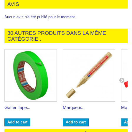
AVIS
Aucun avis n'a été publié pour le moment.
30 AUTRES PRODUITS DANS LA MÊME
CATÉGORIE :
Gaffer Tape...
Marqueur...
Marqu
Add to cart
Add to cart
Add 