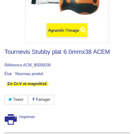
Agrandir l'image
Tournevis Stubby plat 6.0mmx38 ACEM
Référence
ACM_80056038
État :
Nouveau produit
En Cr-V et magnétisé
Tweet
Partager
Imprimer