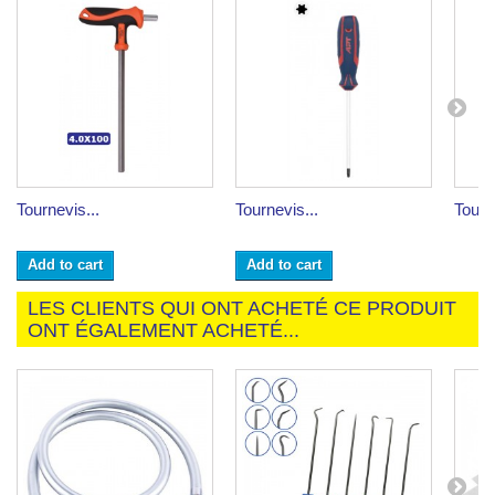
Tournevis...
Tournevis...
Tourn
Add to cart
Add to cart
LES CLIENTS QUI ONT ACHETÉ CE PRODUIT
ONT ÉGALEMENT ACHETÉ...