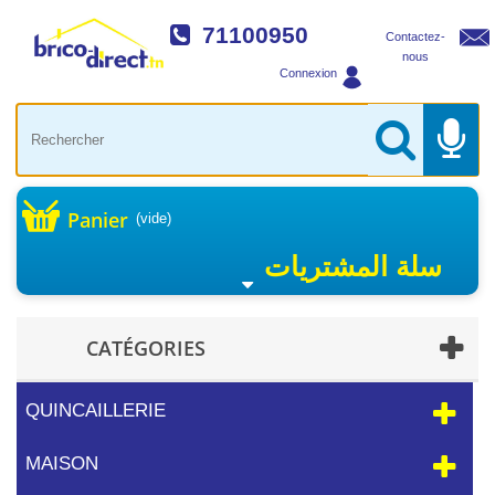
71100950
Contactez-
nous
Connexion
Panier
(vide)
سلة المشتريات
CATÉGORIES
QUINCAILLERIE
MAISON