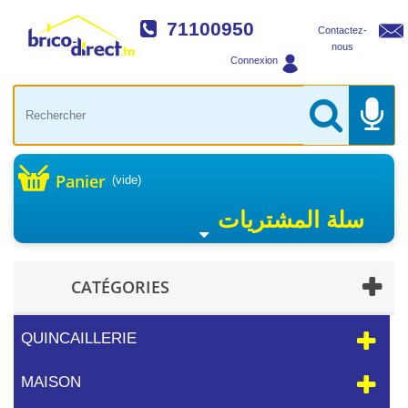
71100950
Contactez-
nous
Connexion
Panier
(vide)
سلة المشتريات
CATÉGORIES
QUINCAILLERIE
MAISON