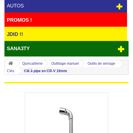
AUTOS
PROMOS !
JDID !!
SANA3TY
Quincaillerie
Outillage manuel
Outils de serrage
Clés
Clé à pipe en CR-V 16mm