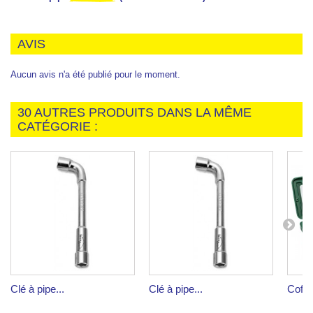
AVIS
Aucun avis n'a été publié pour le moment.
30 AUTRES PRODUITS DANS LA MÊME
CATÉGORIE :
Clé à pipe...
Clé à pipe...
Coffre