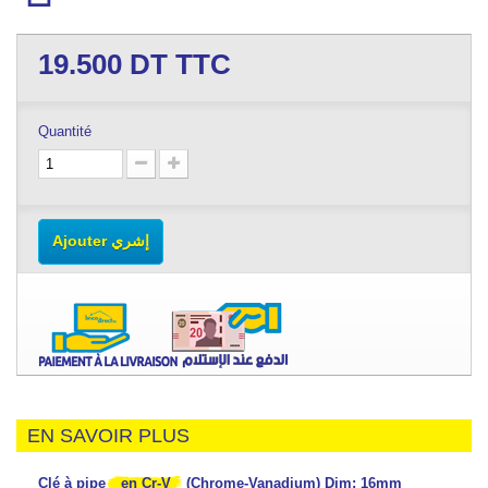
19.500
DT TTC
Quantité
Ajouter إشري
EN SAVOIR PLUS
Clé à pipe
en Cr-V
(Chrome-Vanadium) Dim: 16mm