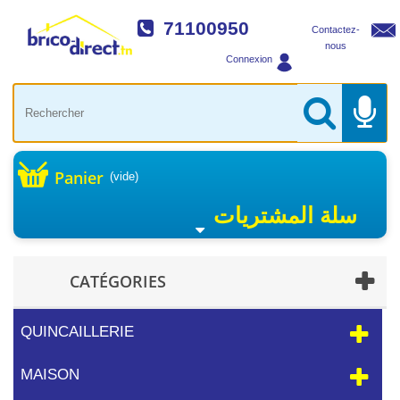
71100950
Contactez-
nous
Connexion
Panier
(vide)
سلة المشتريات
CATÉGORIES
QUINCAILLERIE
MAISON