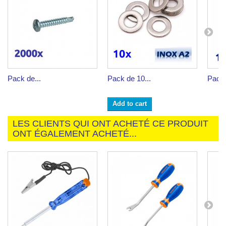
Pack de...
Pack de 10...
Pack 
Add to cart
LES CLIENTS QUI ONT ACHETÉ CE PRODUIT
ONT ÉGALEMENT ACHETÉ...