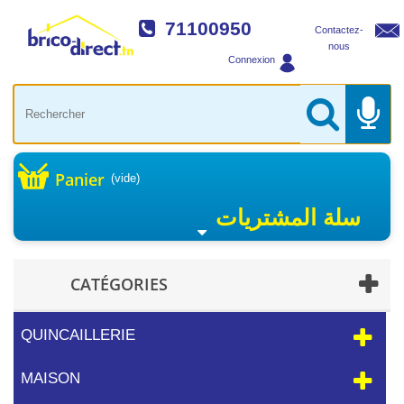
71100950
Contactez-
nous
Connexion
Panier
(vide)
سلة المشتريات
CATÉGORIES
QUINCAILLERIE
MAISON