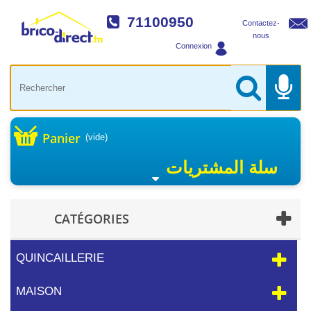
71100950
Contactez-
nous
Connexion
Panier
(vide)
سلة المشتريات
CATÉGORIES
QUINCAILLERIE
MAISON