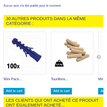
Aucun avis n'a été publié pour le moment.
30 AUTRES PRODUITS DANS LA MÊME
CATÉGORIE :
Mini Pack...
Tourillons...
Mini 
Add to cart
Add to cart
Add 
LES CLIENTS QUI ONT ACHETÉ CE PRODUIT
ONT ÉGALEMENT ACHETÉ...