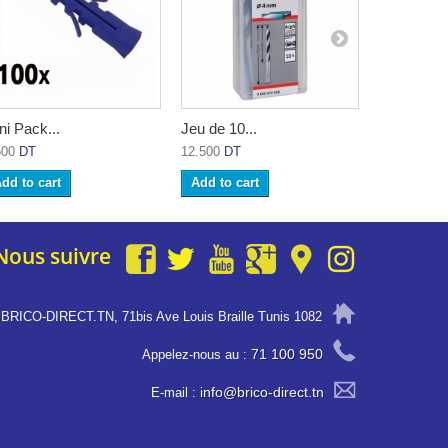
ni Pack...
Jeu de 10...
Disque boi
500
DT
12.500
DT
56.900
DT
dd to cart
Add to cart
Nous suivre
BRICO-DIRECT.TN, 71bis Ave Louis Braille Tunis 1082
71 100 950
Appelez-nous au :
info@brico-direct.tn
E-mail :