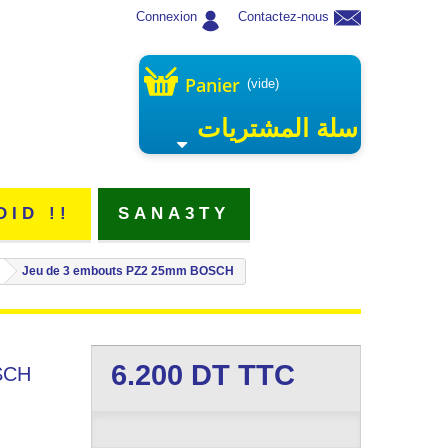
Connexion
Contactez-nous
Panier
(vide)
سلة المشتريات
DID !!
SANA3TY
Jeu de 3 embouts PZ2 25mm BOSCH
6.200
DT TTC
SCH