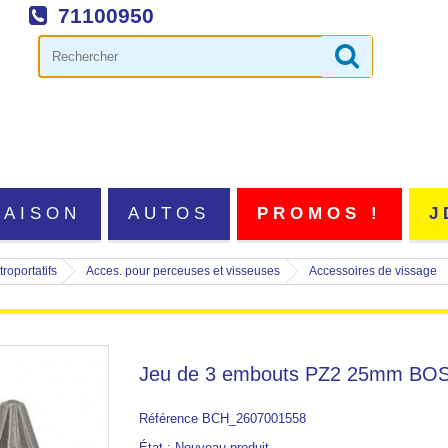
71100950
MAISON
AUTOS
PROMOS !
J
roportatifs
Acces. pour perceuses et visseuses
Accessoires de vissage
Jeu de 3 embouts PZ2 25mm BO
Référence
BCH_2607001558
État :
Nouveau produit