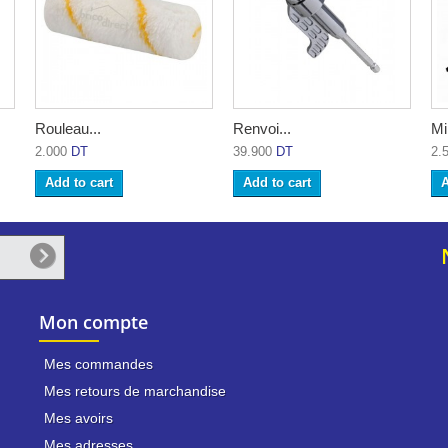
Rouleau...
Renvoi...
Mi
2.000
DT
39.900
DT
2.
Add to cart
Add to cart
A
Mon compte
Mes commandes
Mes retours de marchandise
Mes avoirs
Mes adresses