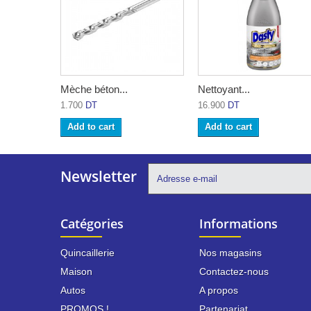
Mèche béton...
Nettoyant...
1.700
DT
16.900
DT
Add to cart
Add to cart
Newsletter
Catégories
Informations
Quincaillerie
Nos magasins
Maison
Contactez-nous
Autos
A propos
PROMOS !
Partenariat