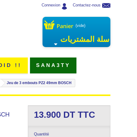
Connexion
Contactez-nous
Panier
(vide)
سلة المشتريات
DID !!
SANA3TY
Jeu de 3 embouts PZ2 49mm BOSCH
13.900
DT TTC
SCH
Quantité