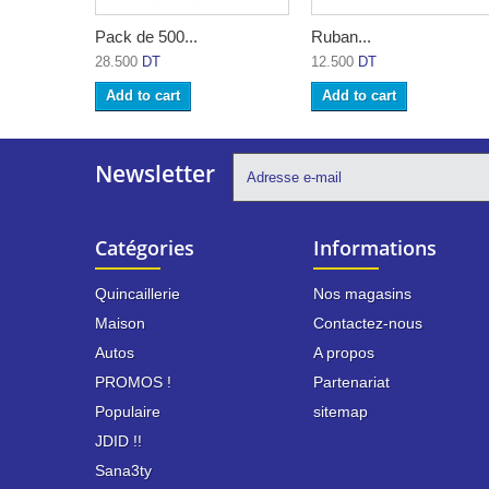
Pack de 500...
Ruban...
28.500
DT
12.500
DT
Add to cart
Add to cart
Newsletter
Catégories
Informations
Quincaillerie
Nos magasins
Maison
Contactez-nous
Autos
A propos
PROMOS !
Partenariat
Populaire
sitemap
JDID !!
Sana3ty