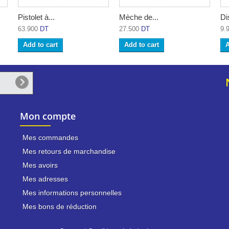
Pistolet à...
Mèche de...
Di
63.900
DT
27.500
DT
9.
Add to cart
Add to cart
A
Mon compte
Mes commandes
Mes retours de marchandise
Mes avoirs
Mes adresses
Mes informations personnelles
Mes bons de réduction