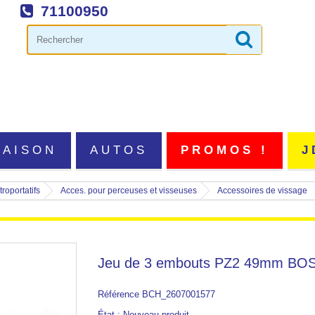
71100950
MAISON
AUTOS
PROMOS !
J
roportatifs
Acces. pour perceuses et visseuses
Accessoires de vissage
Jeu de 3 embouts PZ2 49mm BO
Référence
BCH_2607001577
État :
Nouveau produit