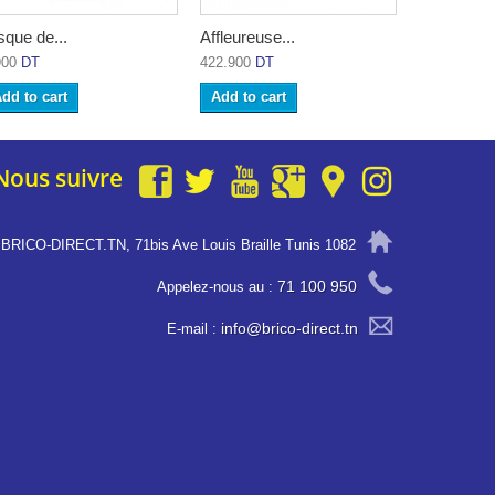
sque de...
Affleureuse...
Spray...
900
DT
422.900
DT
19.900
DT
dd to cart
Add to cart
Add to ca
Nous suivre
BRICO-DIRECT.TN, 71bis Ave Louis Braille Tunis 1082
71 100 950
Appelez-nous au :
info@brico-direct.tn
E-mail :