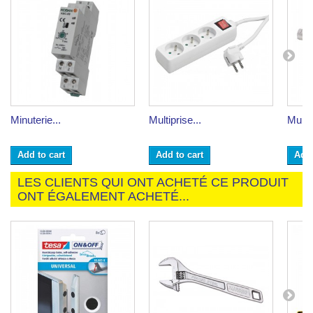
Minuterie...
Multiprise...
Multip
Add to cart
Add to cart
Add 
LES CLIENTS QUI ONT ACHETÉ CE PRODUIT
ONT ÉGALEMENT ACHETÉ...