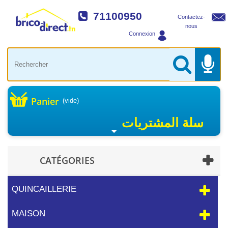
71100950
Contactez-
nous
Connexion
Panier
(vide)
سلة المشتريات
CATÉGORIES
QUINCAILLERIE
MAISON