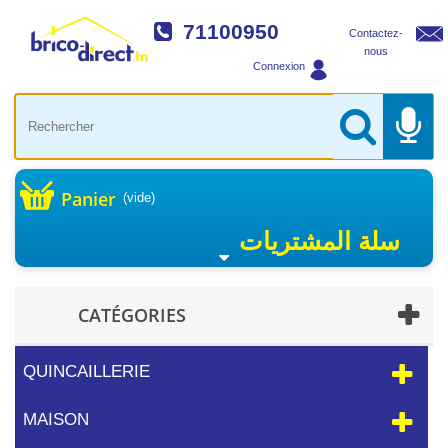
71100950
Contactez-
nous
Connexion
Panier
(vide)
سلة المشتريات
CATÉGORIES
QUINCAILLERIE
MAISON