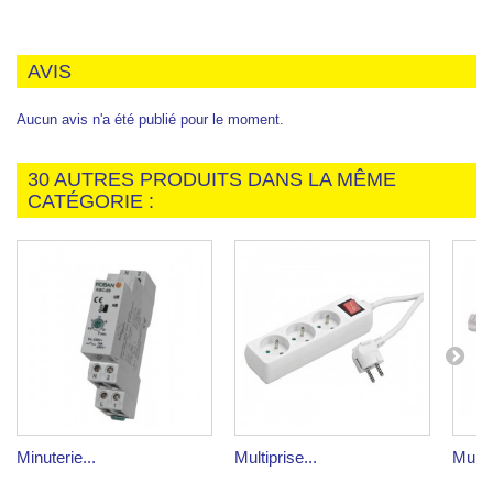
AVIS
Aucun avis n'a été publié pour le moment.
30 AUTRES PRODUITS DANS LA MÊME
CATÉGORIE :
Minuterie...
Multiprise...
Multip