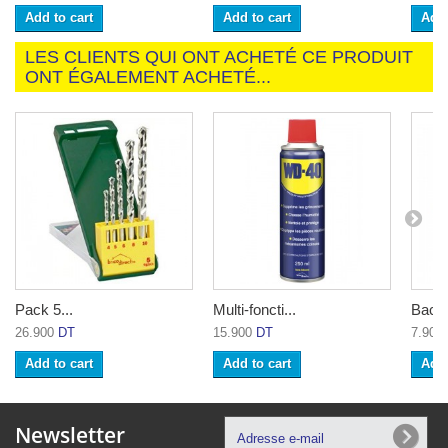
Add to cart
Add to cart
Add 
LES CLIENTS QUI ONT ACHETÉ CE PRODUIT
ONT ÉGALEMENT ACHETÉ...
Pack 5...
Multi-foncti...
Bac d
26.900
DT
15.900
DT
7.900
Add to cart
Add to cart
Add 
Newsletter