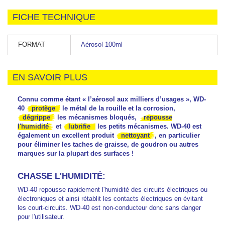
FICHE TECHNIQUE
FORMAT
Aérosol 100ml
EN SAVOIR PLUS
Connu comme étant « l’aérosol aux milliers d’usages », WD-
40
protège
le métal de la rouille et la corrosion,
dégrippe
les mécanismes bloqués,
repousse
l'humidité
et
lubrifie
les petits mécanismes. WD-40 est
également un excellent produit
nettoyant
, en particulier
pour éliminer les taches de graisse, de goudron ou autres
marques sur la plupart des surfaces !
CHASSE L'HUMIDITÉ:
WD-40 repousse rapidement l'humidité des circuits électriques ou
électroniques et ainsi rétablit les contacts électriques en évitant
les court-circuits. WD-40 est non-conducteur donc sans danger
pour l'utilisateur.