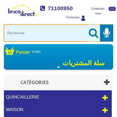
71100950
Contactez-
nous
Connexion
Panier
(vide)
سلة المشتريات
CATÉGORIES
QUINCAILLERIE
MAISON