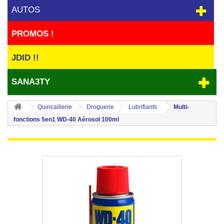
AUTOS
PROMOS !
JDID !!
SANA3TY
Quincaillerie
Droguerie
Lubrifiants
Multi-
fonctions 5en1 WD-40 Aérosol 100ml