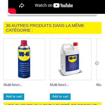
30 AUTRES PRODUITS DANS LA MÊME
CATÉGORIE :
Multi-fonct...
Multi-fonct...
Multi-
Add to cart
Add to cart