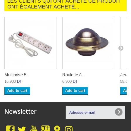
LES CLIENTS QUI ONT ACHETÉ CE PRODUIT
ONT ÉGALEMENT ACHETÉ...
Multiprise 5...
Roulette à...
Jeu d
16.900
DT
6.900
DT
59.50
Add to cart
Add to cart
Add 
Newsletter