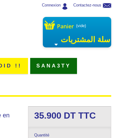
Connexion
Contactez-nous
Panier
(vide)
سلة المشتريات
DID !!
SANA3TY
35.900
DT TTC
e en
Quantité