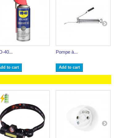
-40...
Pompe à...
Multi-fonct.
dd to cart
Add to cart
Add to ca