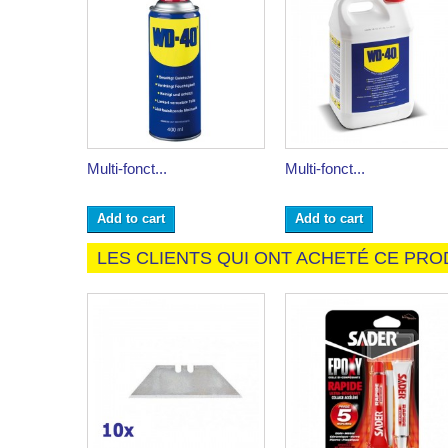
Multi-fonct...
Multi-fonct...
Add to cart
Add to cart
LES CLIENTS QUI ONT ACHETÉ CE PRO