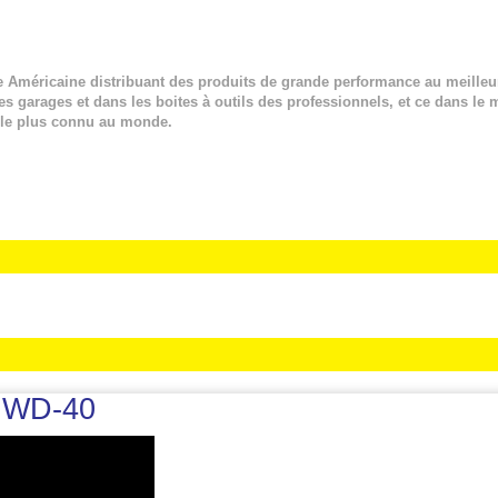
e Américaine distribuant des produits de grande performance au meille
les garages et dans les boites à outils des professionnels, et ce dans le
 le plus connu au monde.
e WD-40