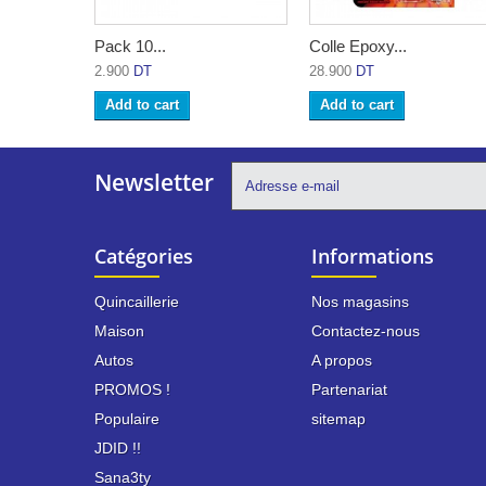
Pack 10...
Colle Epoxy...
2.900
DT
28.900
DT
Add to cart
Add to cart
Newsletter
Catégories
Informations
Quincaillerie
Nos magasins
Maison
Contactez-nous
Autos
A propos
PROMOS !
Partenariat
Populaire
sitemap
JDID !!
Sana3ty