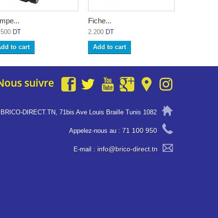
mpe...
Fiche...
Marqueur..
.500
DT
2.200
DT
6.500
DT
dd to cart
Add to cart
Add to ca
Nous suivre
BRICO-DIRECT.TN, 71bis Ave Louis Braille Tunis 1082
71 100 950
Appelez-nous au :
info@brico-direct.tn
E-mail :