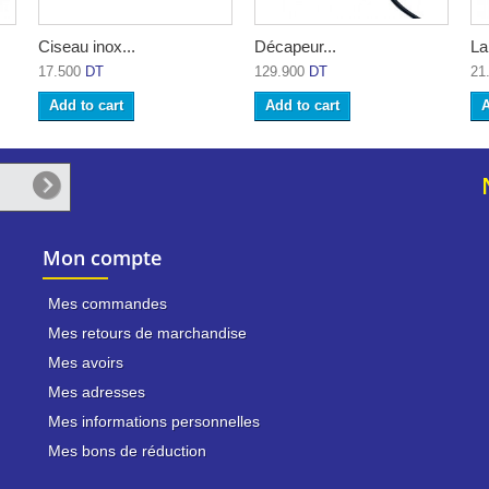
Ciseau inox...
Décapeur...
La
17.500
DT
129.900
DT
21
Add to cart
Add to cart
A
Mon compte
Mes commandes
Mes retours de marchandise
Mes avoirs
Mes adresses
Mes informations personnelles
Mes bons de réduction