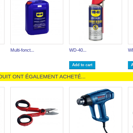
Multi-fonct...
WD-40...
WD
Add to cart
A
DUIT ONT ÉGALEMENT ACHETÉ...