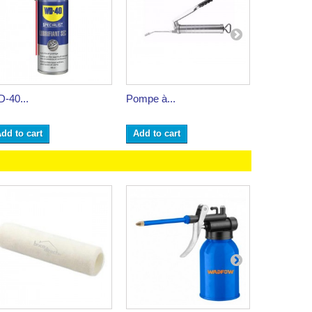
-40...
Pompe à...
Multi-fonct.
dd to cart
Add to cart
Add to ca