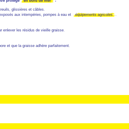
être protégé
en bord de mer
:
treuils, glissières et câbles.
s exposés aux intempéries, pompes à eau et
équipements agricoles
.
 enlever les résidus de vieille graisse.
pore et que la graisse adhère parfaitement.