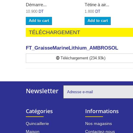
Démarre...
Tétine à air...
10.900
DT
1.800
DT
Add to cart
Add to cart
TÉLÉCHARGEMENT
FT_GraisseMarineLithium_AMBROSOL
Téléchargement (234.93k)
Newsletter
Catégories
Informations
Quincaillerie
Nos magasins
Maison
Contactez-nous