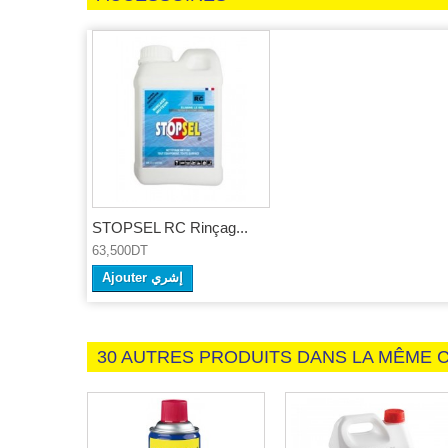
STOPSEL RC Rinçag...
63,500DT
Ajouter إشري
30 AUTRES PRODUITS DANS LA MÊME C