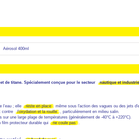
Aérosol 400ml
et de titane. Spécialement conçue pour le secteur
nautique et industrie
 l’eau ; elle
reste en place
même sous l'action des vagues ou des jets d'
x contre
l'oxydation et la rouille
, particulièrement en milieu salin.
tes sur une large plage de températures (généralement de -40°C à +220°C).
 film protecteur durable qui
ne coule pas
.