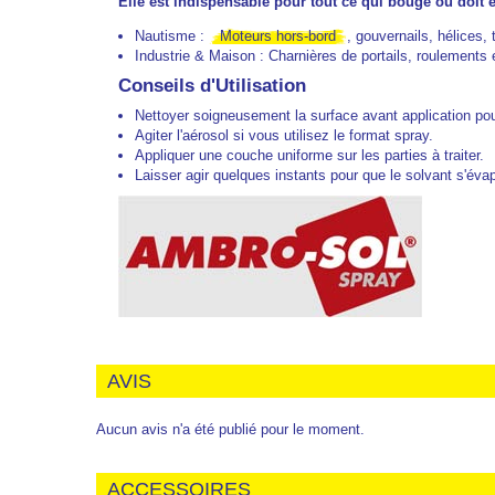
Elle est indispensable pour tout ce qui bouge ou doit 
Nautisme :
Moteurs hors-bord
, gouvernails, hélices, 
Industrie & Maison : Charnières de portails, roulement
Conseils d'Utilisation
Nettoyer soigneusement la surface avant application pour
Agiter l'aérosol si vous utilisez le format spray.
Appliquer une couche uniforme sur les parties à traiter.
Laisser agir quelques instants pour que le solvant s'éva
AVIS
Aucun avis n'a été publié pour le moment.
ACCESSOIRES