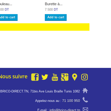
uleau...
Burette à...
Frein-filet..
400
DT
7.500
DT
12.900
DT
dd to cart
Add to cart
Add to ca
Nous suivre
BRICO-DIRECT.TN, 71bis Ave Louis Braille Tunis 1082
71 100 950
Appelez-nous au :
info@brico-direct.tn
E-mail :