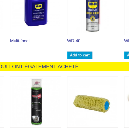
Multi-fonct...
WD-40...
WD
Add to cart
A
DUIT ONT ÉGALEMENT ACHETÉ...