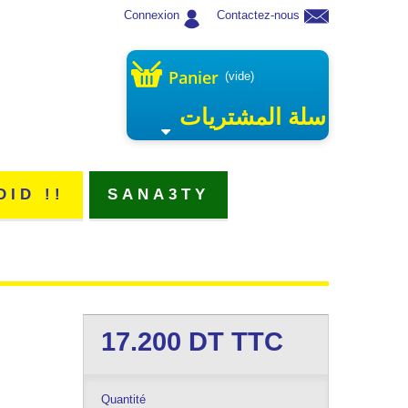
Connexion
Contactez-nous
Panier
(vide)
سلة المشتريات
DID !!
SANA3TY
17.200
DT TTC
Quantité