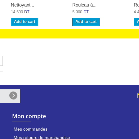
Nettoyant...
Rouleau à...
Ro
14.500
DT
5.900
DT
4.
Add to cart
Add to cart
A
Mon compte
Mes commandes
Mes retours de marchandise