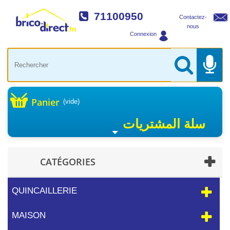
71100950
Contactez-
nous
Connexion
Panier
(vide)
سلة المشتريات
CATÉGORIES
QUINCAILLERIE
MAISON