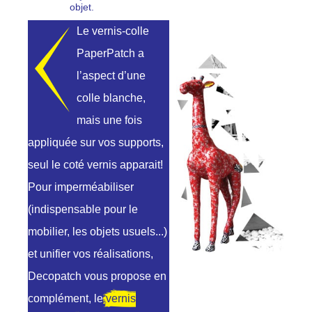
objet.
Le vernis-colle
PaperPatch a
l’aspect d’une
colle blanche,
mais une fois
appliquée sur vos supports,
seul le coté vernis apparait!
Pour imperméabiliser
(indispensable pour le
mobilier, les objets usuels...)
et unifier vos réalisations,
Decopatch vous propose en
complément, le
vernis