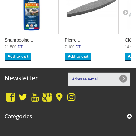
Shampooing...
Pierre...
Clé mi
21.500
DT
7.100
DT
14.90
Add to cart
Add to cart
Add 
Newsletter
Catégories