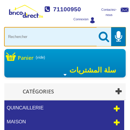
71100950
Contactez-
nous
Connexion
Panier
(vide)
سلة المشتريات
CATÉGORIES
QUINCAILLERIE
MAISON