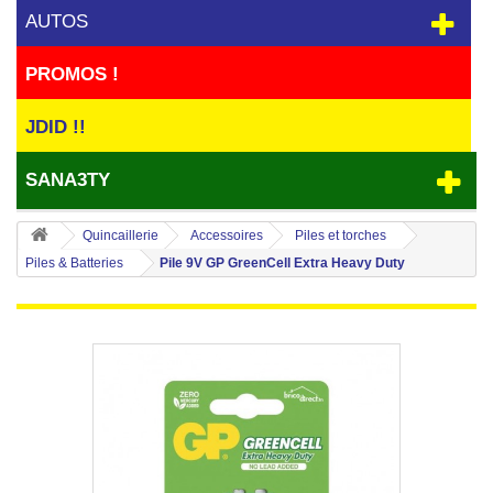
AUTOS
PROMOS !
JDID !!
SANA3TY
Quincaillerie
Accessoires
Piles et torches
Piles & Batteries
Pile 9V GP GreenCell Extra Heavy Duty