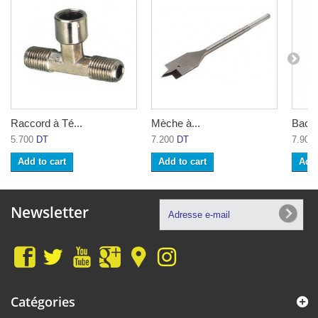
Raccord à Té...
Mèche à...
Bac d
5.700
DT
7.200
DT
7.900
Add to cart
Add to cart
Add 
Newsletter
Catégories