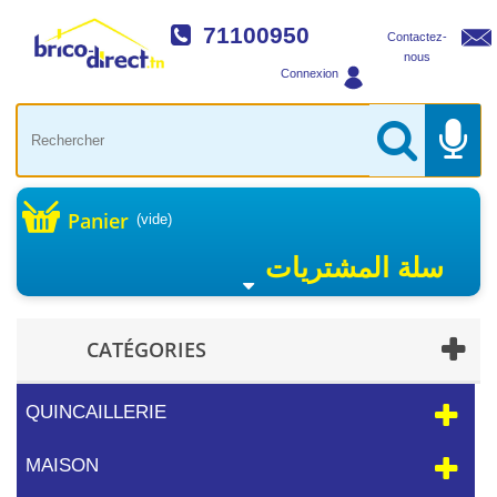
71100950
Contactez-
nous
Connexion
Panier
(vide)
سلة المشتريات
CATÉGORIES
QUINCAILLERIE
MAISON