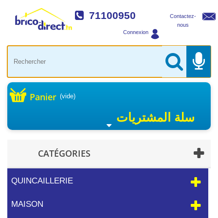
71100950
Contactez-
nous
Connexion
Panier
(vide)
سلة المشتريات
CATÉGORIES
QUINCAILLERIE
MAISON