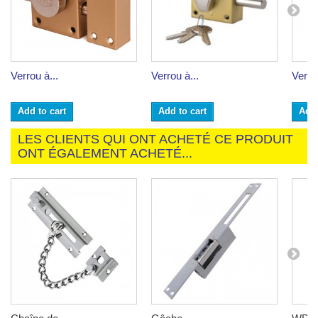
Verrou à...
Verrou à...
Verrou
Add to cart
Add to cart
Add 
LES CLIENTS QUI ONT ACHETÉ CE PRODUIT
ONT ÉGALEMENT ACHETÉ...