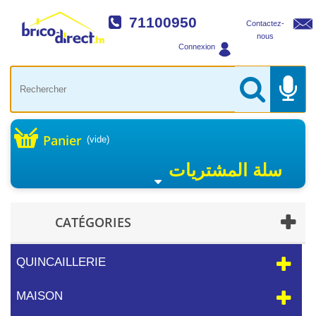
71100950
Contactez-
nous
Connexion
Panier
(vide)
سلة المشتريات
CATÉGORIES
QUINCAILLERIE
MAISON