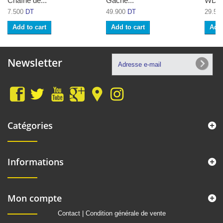
Chaîne de...
Gâche...
WD-40
7.500
DT
49.900
DT
29.50
Add to cart
Add to cart
Add 
Newsletter
Catégories
Informations
Mon compte
Contact
|
Condition générale de vente