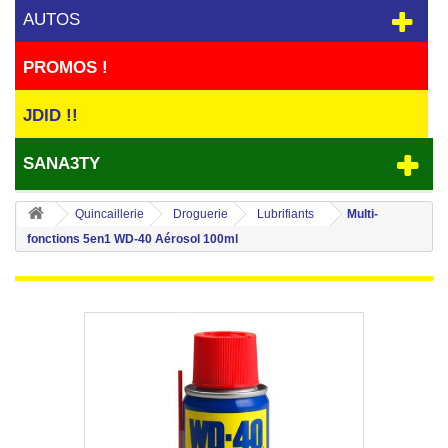
AUTOS
PROMOS !
JDID !!
SANA3TY
Quincaillerie
Droguerie
Lubrifiants
Multi-
fonctions 5en1 WD-40 Aérosol 100ml