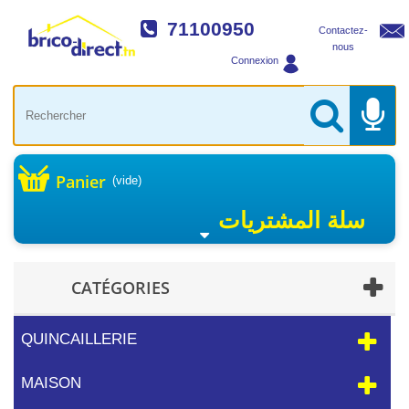
71100950
Contactez-
nous
Connexion
Panier
(vide)
سلة المشتريات
CATÉGORIES
QUINCAILLERIE
MAISON