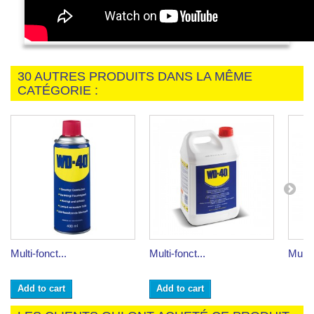
30 AUTRES PRODUITS DANS LA MÊME
CATÉGORIE :
Multi-fonct...
Multi-fonct...
Multi-
Add to cart
Add to cart