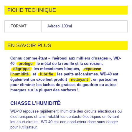
FICHE TECHNIQUE
FORMAT
Aérosol 100ml
EN SAVOIR PLUS
Connu comme étant « l’aérosol aux milliers d’usages », WD-
40
protège
le métal de la rouille et la corrosion,
dégrippe
les mécanismes bloqués,
repousse
l'humidité
et
lubrifie
les petits mécanismes. WD-40 est
également un excellent produit
nettoyant
, en particulier
pour éliminer les taches de graisse, de goudron ou autres
marques sur la plupart des surfaces !
CHASSE L'HUMIDITÉ:
WD-40 repousse rapidement l'humidité des circuits électriques ou
électroniques et ainsi rétablit les contacts électriques en évitant
les court-circuits. WD-40 est non-conducteur donc sans danger
pour l'utilisateur.