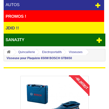
AUTOS
PROMOS !
JDID !!
SANA3TY
Quincaillerie
Electroportatifs
Visseuses
Visseuse pour Plaquiste 650W BOSCH GTB650
-46,000DT