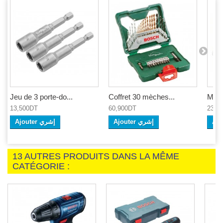
Jeu de 3 porte-do...
Coffret 30 mèches...
Mini 
13,500DT
60,900DT
23,9
Ajouter إشري
Ajouter إشري
13 AUTRES PRODUITS DANS LA MÊME
CATÉGORIE :