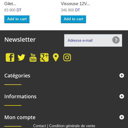
Gilet...
Visseuse 12V...
83.900
DT
346.900
DT
Add to cart
Add to cart
Newsletter
Catégories
Informations
Mon compte
Contact
|
Condition générale de vente