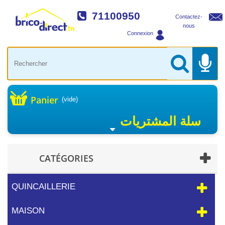
71100950
Contactez-
nous
Connexion
Panier
(vide)
سلة المشتريات
CATÉGORIES
QUINCAILLERIE
MAISON