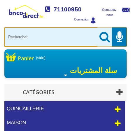
71100950
Contactez-
nous
Connexion
Panier
(vide)
سلة المشتريات
CATÉGORIES
QUINCAILLERIE
MAISON