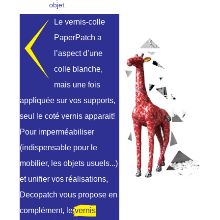
objet.
Le vernis-colle
PaperPatch a
l’aspect d’une
colle blanche,
mais une fois
appliquée sur vos supports,
seul le coté vernis apparait!
Pour imperméabiliser
(indispensable pour le
mobilier, les objets usuels...)
et unifier vos réalisations,
Decopatch vous propose en
complément, le
vernis