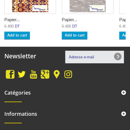
Papier...
Papier...
Papier
6.400
DT
6.400
DT
6.400
Add to cart
Add to cart
Add 
Newsletter
Catégories
Informations