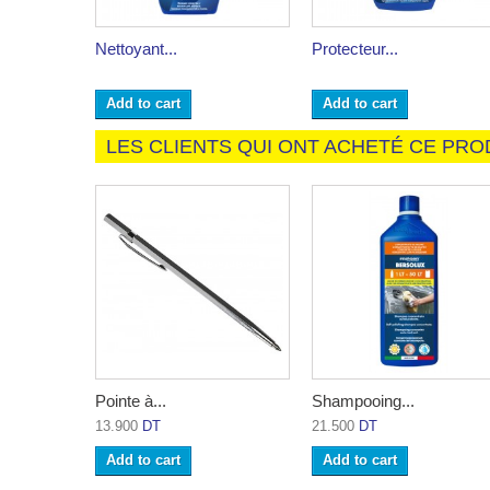
Nettoyant...
Protecteur...
Add to cart
Add to cart
LES CLIENTS QUI ONT ACHETÉ CE PRO
Pointe à...
Shampooing...
13.900
DT
21.500
DT
Add to cart
Add to cart