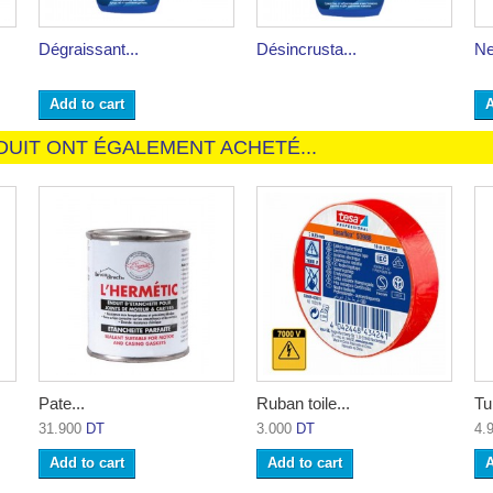
Dégraissant...
Désincrusta...
Ne
Add to cart
A
DUIT ONT ÉGALEMENT ACHETÉ...
Pate...
Ruban toile...
Tu
31.900
DT
3.000
DT
4.
Add to cart
Add to cart
A