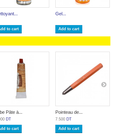
ttoyant...
Gel...
Nettoyant..
dd to cart
Add to cart
Add to ca
be Pâte à...
Pointeau de...
Pack de 10
900
DT
7.500
DT
6.900
DT
dd to cart
Add to cart
Add to ca