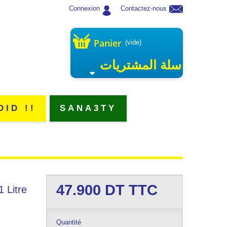
Connexion
Contactez-nous
Panier
(vide)
سلة المشتريات
DID !!
SANA3TY
47.900
DT TTC
 Litre
Quantité