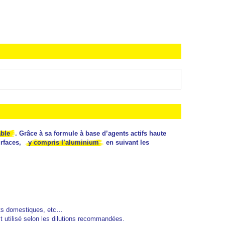
able
. Grâce à sa formule à base d’agents actifs haute
urfaces,
y compris l’aluminium
en suivant les
ents domestiques, etc…
st utilisé selon les dilutions recommandées.